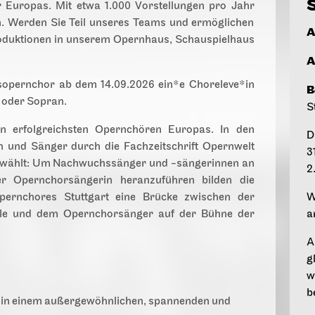
S
 Europas. Mit etwa 1.000 Vorstellungen pro Jahr
. Werden Sie Teil unseres Teams und ermöglichen
A
oduktionen in unserem Opernhaus, Schauspielhaus
A
tsopernchor ab dem 14.09.2026 ein*e Choreleve*in
B
 oder Sopran.
S
en erfolgreichsten Opernchören Europas. In den
D
 und Sänger durch die Fachzeitschrift Opernwelt
3
ewählt: Um Nachwuchssänger und -sängerinnen an
2
r Opernchorsängerin heranzuführen bilden die
opernchores Stuttgart eine Brücke zwischen der
W
ule und dem Opernchorsänger auf der Bühne der
a
A
g
w
b
 in einem außergewöhnlichen, spannenden und