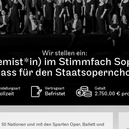
Wir stellen ein:
mist*in) im Stimmfach Sop
ass für den Staatsopernch
nstellungsart
Vertragsart
Gehalt
ollzeit
Befristet
2.750,00 € pr
 50 Nationen und mit den Sparten Oper, Ballett und