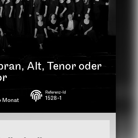
ran, Alt, Tenor oder
or
Referenz-Id
1528-1
o Monat