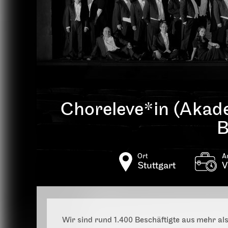
Choreleve*in (Akade
B
Ort
A
Stuttgart
V
Wir sind rund 1.400 Beschäftigte aus mehr als